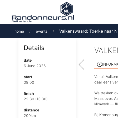
Valkenswaard: Toerke naar N
home
events
Details
VALKE
date
INFORM
6 June 2026
Vanuit Valken
start
daar eens ver
09:00
We trekken dw
finish
Maas over. A
22:30 (13:30)
klimwerk — fl
distance
Bij Kranenbur
200km