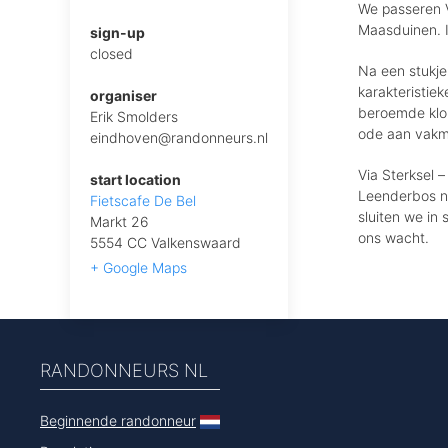
We passeren V
Maasduinen. I
sign-up
closed
Na een stukje
karakteristie
organiser
beroemde klokk
Erik Smolders
ode aan vak
eindhoven@randonneurs.nl
Via Sterksel 
start location
Leenderbos na
Fietscafe De Bel
sluiten we in 
Markt 26
ons wacht.
5554 CC Valkenswaard
+ Google Maps
RANDONNEURS NL
Beginnende randonneur