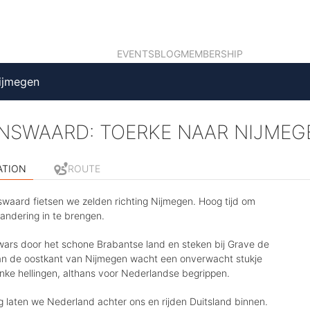
EVENTS
BLOG
MEMBERSHIP
ijmegen
NSWAARD: TOERKE NAAR NIJMEG
ATION
ROUTE
swaard fietsen we zelden richting Nijmegen. Hoog tijd om
andering in te brengen.
ars door het schone Brabantse land en steken bij Grave de
an de oostkant van Nijmegen wacht een onverwacht stukje
inke hellingen, althans voor Nederlandse begrippen.
g laten we Nederland achter ons en rijden Duitsland binnen.