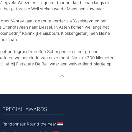
liegveld Weeze en slingeren door het landschap langs de
n het pittoreske Well steken we de Maas opnieuw over.
 door Venray gaat de route verder via Ysselsteyn en het
ke Griendtsveen naar Liessel. In Asten komen we langs het
enbedrijf Koninklijke Eijsbouts Klokkengieterij, een kleine
manschap.
– geboortegrond van Rob Scheepers – en het groene
deren we het einde van onze tocht. Na zo’n 200 kilometer
stijl af bij Fietscafé De Bel, waar een welverdiend biertje op
SPECIAL AWARDS
Randonneur Round the Year