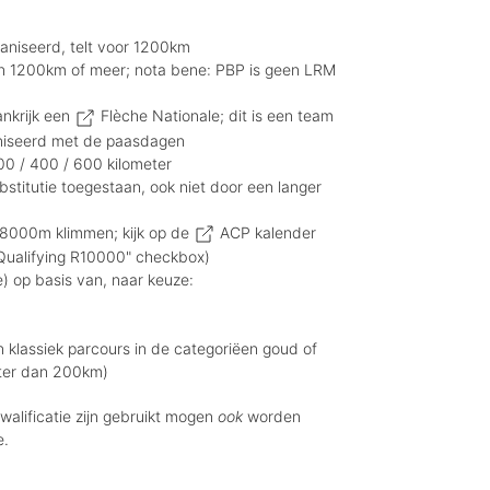
rganiseerd, telt voor 1200km
n 1200km of meer; nota bene: PBP is geen LRM
ankrijk een
Flèche Nationale
; dit is een team
rganiseerd met de paasdagen
00 / 400 / 600 kilometer
titutie toegestaan, ook niet door een langer
8000m klimmen; kijk op de
ACP kalender
"Qualifying R10000" checkbox)
) op basis van, naar keuze:
 klassiek parcours in de categoriëen goud of
orter dan 200km)
alificatie zijn gebruikt mogen
ook
worden
e.