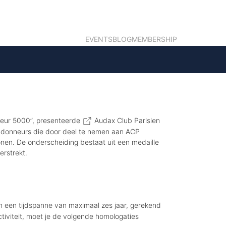
EVENTS
BLOG
MEMBERSHIP
nneur 5000”, presenteerde
Audax Club Parisien
donneurs die door deel te nemen aan ACP
onen. De onderscheiding bestaat uit een medaille
erstrekt.
n een tijdspanne van maximaal zes jaar, gerekend
ctiviteit, moet je de volgende homologaties