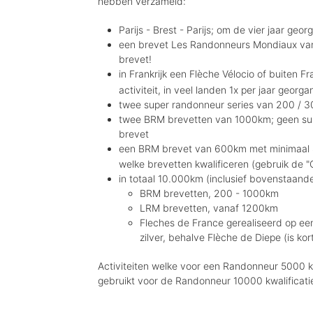
hebben verzameld:
Parijs - Brest - Parijs; om de vier jaar geo
een brevet Les Randonneurs Mondiaux va
brevet!
in Frankrijk een Flèche Vélocio of buiten Fr
activiteit, in veel landen 1x per jaar geo
twee super randonneur series van 200 / 3
twee BRM brevetten van 1000km; geen subs
brevet
een BRM brevet van 600km met minimaal 
welke brevetten kwalificeren (gebruik de 
in totaal 10.000km (inclusief bovenstaande
BRM brevetten, 200 - 1000km
LRM brevetten, vanaf 1200km
Fleches de France gerealiseerd op een
zilver, behalve Flèche de Diepe (is k
Activiteiten welke voor een Randonneur 5000 kw
gebruikt voor de Randonneur 10000 kwalificati