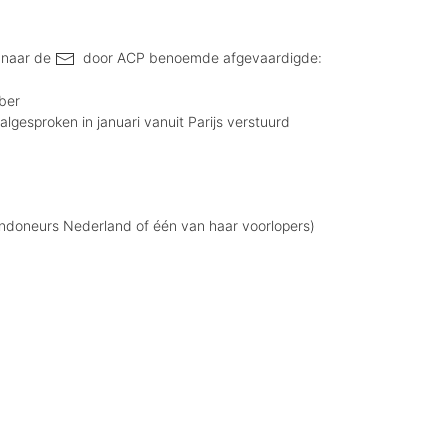
t naar de
door ACP benoemde afgevaardigde
:
ber
lgesproken in januari vanuit Parijs verstuurd
andoneurs Nederland of één van haar voorlopers)