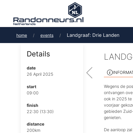
Landgraaf: Drie Landen
home
events
Details
LANDG
date
INFORMA
26 April 2025
Wegens de posi
start
ontvangen over
09:00
ook in 2025 te
voorjaar gekoz
finish
gebieden Zuid-
22:30 (13:30)
genieten.
distance
De aanloop zal
200km