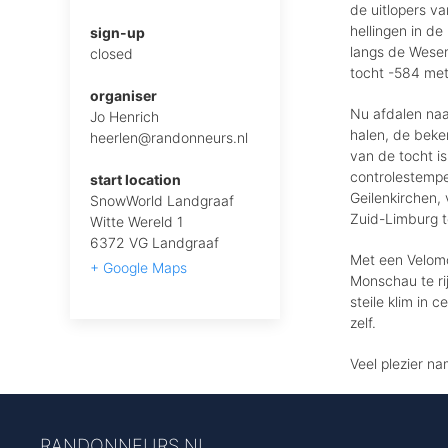
de uitlopers v
hellingen in de
sign-up
langs de Weser
closed
tocht -584 met
organiser
Nu afdalen naa
Jo Henrich
halen, de beken
heerlen@randonneurs.nl
van de tocht i
controlestemp
start location
Geilenkirchen,
SnowWorld Landgraaf
Zuid-Limburg te
Witte Wereld 1
6372 VG Landgraaf
Met een Velomo
+ Google Maps
Monschau te ri
steile klim in 
zelf.
Veel plezier na
RANDONNEURS NL