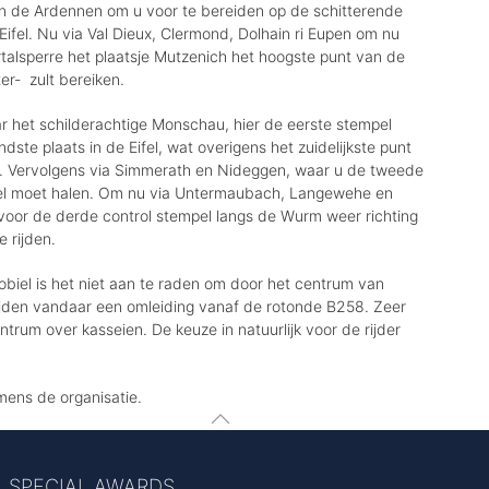
an de Ardennen om u voor te bereiden op de schitterende
 Eifel. Nu via Val Dieux, Clermond, Dolhain ri Eupen om nu
talsperre het plaatsje Mutzenich het hoogste punt van de
er- zult bereiken.
r het schilderachtige Monschau, hier de eerste stempel
dste plaats in de Eifel, wat overigens het zuidelijkste punt
s. Vervolgens via Simmerath en Nideggen, waar u de tweede
el moet halen. Om nu via Untermaubach, Langewehe en
 voor de derde control stempel langs de Wurm weer richting
 rijden.
biel is het niet aan te raden om door het centrum van
jden vandaar een omleiding vanaf de rotonde B258. Zeer
centrum over kasseien. De keuze in natuurlijk voor de rijder
mens de organisatie.
SPECIAL AWARDS