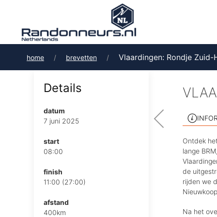
Vlaardingen: Rondje Zuid-
home
brevetten
Details
VLAA
datum
INFO
7 juni 2025
Ontdek het
start
lange BRM,
08:00
Vlaardinge
de uitgest
finish
rijden we 
11:00 (27:00)
Nieuwkoops
afstand
Na het ove
400km