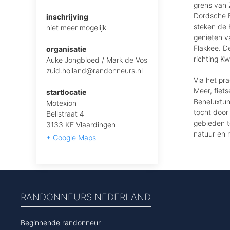
grens van 
Dordsche 
inschrijving
steken de 
niet meer mogelijk
genieten v
Flakkee. D
organisatie
richting K
Auke Jongbloed / Mark de Vos
zuid.holland@randonneurs.nl
Via het pr
Meer, fiet
startlocatie
Beneluxtun
Motexion
tocht door
Bellstraat 4
gebieden t
3133 KE Vlaardingen
natuur en r
+ Google Maps
RANDONNEURS NEDERLAND
Beginnende randonneur