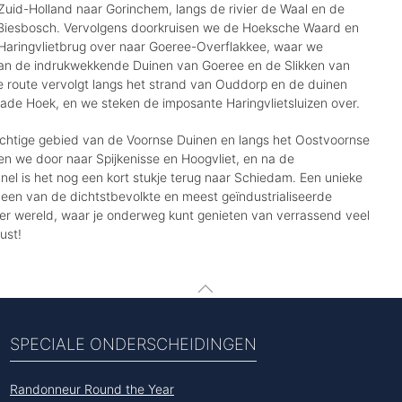
Zuid-Holland naar Gorinchem, langs de rivier de Waal en de
Biesbosch. Vervolgens doorkruisen we de Hoeksche Waard en
Haringvlietbrug over naar Goeree-Overflakkee, waar we
an de indrukwekkende Duinen van Goeree en de Slikken van
e route vervolgt langs het strand van Ouddorp en de duinen
wade Hoek, en we steken de imposante Haringvlietsluizen over.
achtige gebied van de Voornse Duinen en langs het Oostvoornse
sen we door naar Spijkenisse en Hoogvliet, en na de
nel is het nog een kort stukje terug naar Schiedam. Een unieke
 een van de dichtstbevolkte en meest geïndustrialiseerde
er wereld, waar je onderweg kunt genieten van verrassend veel
ust!
SPECIALE ONDERSCHEIDINGEN
Randonneur Round the Year