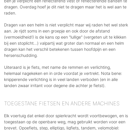
ben je verplicht een reflecterend vest of reflecterende banden te
dragen. Overdag hoef je dit niet te dragen maar het is wel aan te
raden.
Dragen van een helm is niet verplicht maar wij raden het wel sterk
aan. Je rijdt soms in een groepje en ook door de afstand
(vermoeidheid!) is de kans op een "lullige" (vergeten uit te klikken
bij een stoplicht...) valpartij wat groter dan normaal en een helm
dragen kan het verschil betekenen tussen hoofdpijn en een
hersenschudding.
Uiteraard is je fiets, met name de remmen en verlichting,
helemaal nagekeken en in orde voordat je vertrekt. Nota bene:
knipperende verlichting is in veel landen verboden (en in alle
landen zwaar irritant voor degene die achter je fietst).
TOEGESTANE FIETSEN EN ANDERE MACHINES
Elk voertuig dat enkel door spierkracht wordt voortbewogen, en is
toegestaan op de openbare weg, mag gebruikt worden voor een
brevet. Opoefiets, step, elliptigo, ligfiets, tandem, velomobiel: