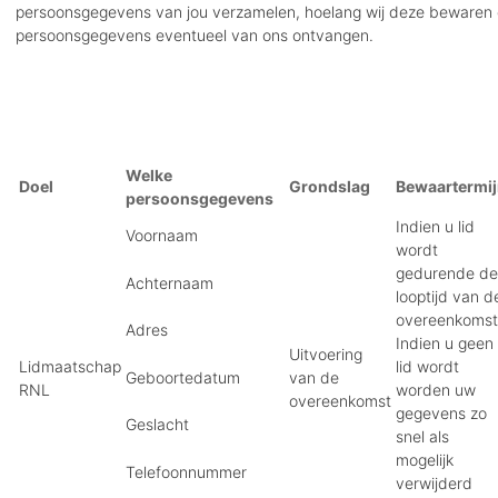
persoonsgegevens van jou verzamelen, hoelang wij deze bewaren 
persoonsgegevens eventueel van ons ontvangen.
Welke
Doel
Grondslag
Bewaartermi
persoonsgegevens
Indien u lid
Voornaam
wordt
gedurende de
Achternaam
looptijd van d
overeenkomst
Adres
Indien u geen
Uitvoering
Lidmaatschap
lid wordt
Geboortedatum
van de
RNL
worden uw
overeenkomst
gegevens zo
Geslacht
snel als
mogelijk
Telefoonnummer
verwijderd