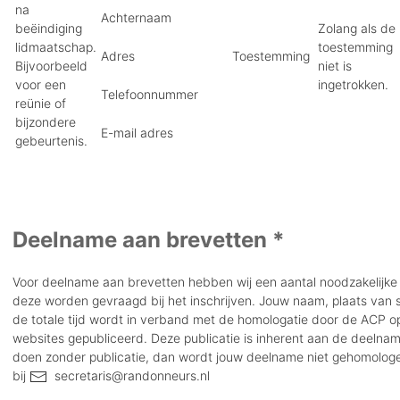
na
Achternaam
beëindiging
Zolang als de
lidmaatschap.
toestemming
Adres
Toestemming
Bijvoorbeeld
niet is
voor een
ingetrokken.
Telefoonnummer
reünie of
bijzondere
E-mail adres
gebeurtenis.
Deelname aan brevetten *
Voor deelname aan brevetten hebben wij een aantal noodzakelijke
deze worden gevraagd bij het inschrijven. Jouw naam, plaats van 
de totale tijd wordt in verband met de homologatie door de ACP 
websites gepubliceerd. Deze publicatie is inherent aan de deelname
doen zonder publicatie, dan wordt jouw deelname niet gehomologe
bij
secretaris@randonneurs.nl