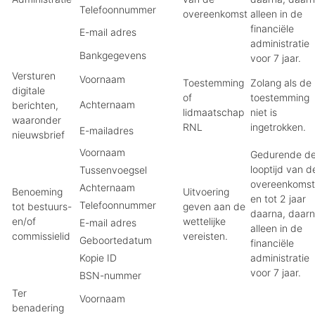
Telefoonnummer
overeenkomst
alleen in de
financiële
E-mail adres
administratie
Bankgegevens
voor 7 jaar.
Versturen
Voornaam
Toestemming
Zolang als de
digitale
of
toestemming
Achternaam
berichten,
lidmaatschap
niet is
waaronder
RNL
ingetrokken.
E-mailadres
nieuwsbrief
Voornaam
Gedurende d
looptijd van d
Tussenvoegsel
overeenkomst
Achternaam
Benoeming
Uitvoering
en tot 2 jaar
Telefoonnummer
tot bestuurs-
geven aan de
daarna, daar
en/of
wettelijke
E-mail adres
alleen in de
commissielid
vereisten.
Geboortedatum
financiële
Kopie ID
administratie
voor 7 jaar.
BSN-nummer
Ter
Voornaam
benadering