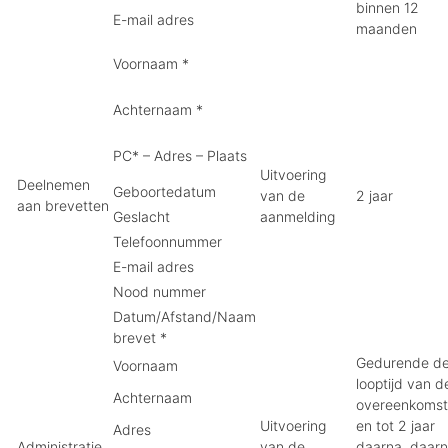
binnen 12
E-mail adres
maanden
Voornaam *
Achternaam *
PC* – Adres – Plaats
Uitvoering
Deelnemen
Geboortedatum
van de
2 jaar
aan brevetten
Geslacht
aanmelding
Telefoonnummer
E-mail adres
Nood nummer
Datum/Afstand/Naam
brevet *
Gedurende d
Voornaam
looptijd van d
Achternaam
overeenkomst
Uitvoering
en tot 2 jaar
Adres
Administratie
van de
daarna, daar