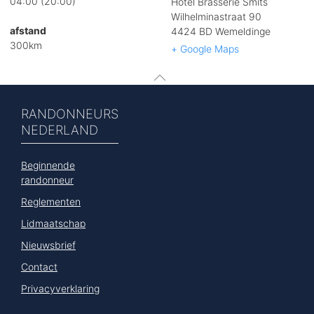
04:00 (20:00)
Hotel Brasserie Smits
Wilhelminastraat 90
afstand
4424 BD Wemeldinge
300km
+ Google Maps
RANDONNEURS
NEDERLAND
Beginnende
randonneur
Reglementen
Lidmaatschap
Nieuwsbrief
Contact
Privacyverklaring